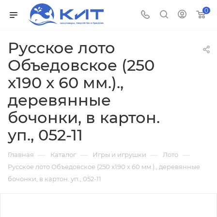
0
Русское лото
Объедовское (250
х190 х 60 мм.).,
деревянные
бочонки, в картон.
уп., 052-11
—
—
—
—
Главная
Каталог
Игры и игрушки
Лото
Русское лото Объедовское (250 х190 х 60 мм.)., деревянные
бочонки, в картон. уп., 052-11