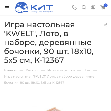
0
Игра настольная
'KWELT', Лото, в
наборе, деревянные
бочонки, 90 шт, 18х10,
5х5 см, К-12367
—
—
—
—
Главная
Каталог
Игры и игрушки
Лото
Игра настольная 'KWELT', Лото, в наборе, деревянные
бочонки, 90 шт, 18х10, 5х5 см, К-12367