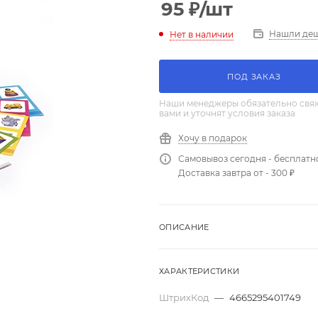
95
₽
/шт
Нашли де
Нет в наличии
ПОД ЗАКАЗ
Наши менеджеры обязательно свяж
вами и уточнят условия заказа
Хочу в подарок
Самовывоз сегодня - бесплатн
Доставка завтра от - 300 ₽
ОПИСАНИЕ
ХАРАКТЕРИСТИКИ
ШтрихКод
—
4665295401749