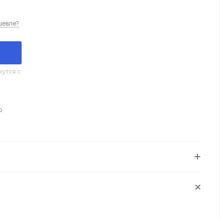
шевле?
утся с
о