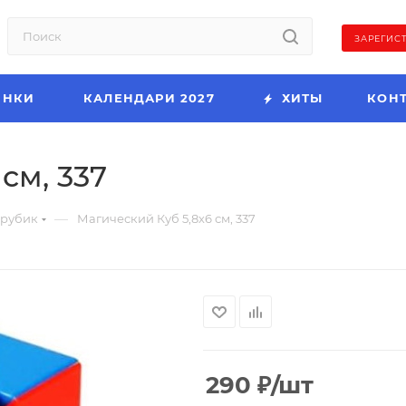
ЗАРЕГИС
ИНКИ
КАЛЕНДАРИ 2027
ХИТЫ
КОН
см, 337
—
-рубик
Магический Куб 5,8х6 см, 337
290
₽
/шт