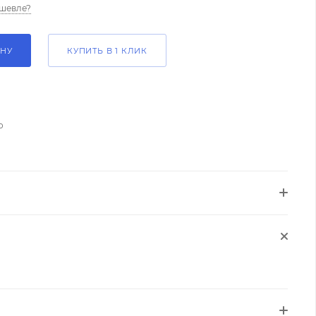
шевле?
ИНУ
КУПИТЬ В 1 КЛИК
о