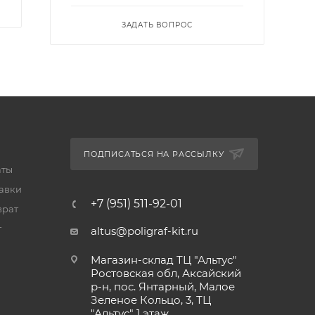
ЗАДАТЬ ВОПРОС
ПОДПИСАТЬСЯ НА РАССЫЛКУ
аты
тавки
+7 (951) 511-92-01
врат
т
altus@poligraf-kit.ru
Магазин-склад ТЦ "Альтус"
Ростовская обл, Аксайский
р-н, пос. Янтарный, Малое
Зеленое Кольцо, 3, ТЦ
"Альтус" 1 этаж