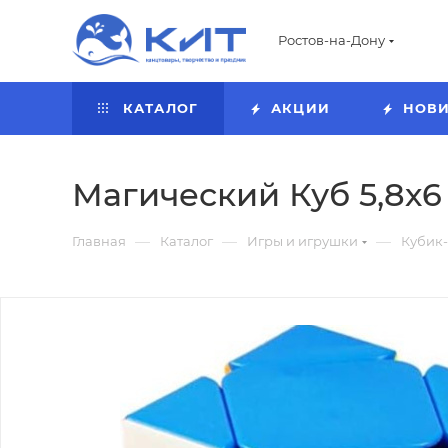
Ростов-на-Дону
КАТАЛОГ
АКЦИИ
НОВ
Магический Куб 5,8х6 
—
—
—
Главная
Каталог
Игры и игрушки
Кубик