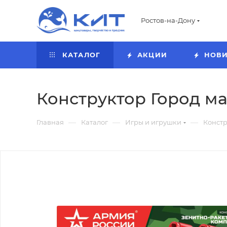
Ростов-на-Дону
КАТАЛОГ
АКЦИИ
НОВ
Конструктор Город маст
—
—
—
Главная
Каталог
Игры и игрушки
Конст