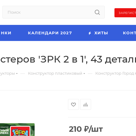
ЗАРЕГИС
ИНКИ
КАЛЕНДАРИ 2027
ХИТЫ
КОН
еров 'ЗРК 2 в 1', 43 детал
—
—
рукторы
Конструктор пластиковый
Конструктор Город ма
210
₽
/шт