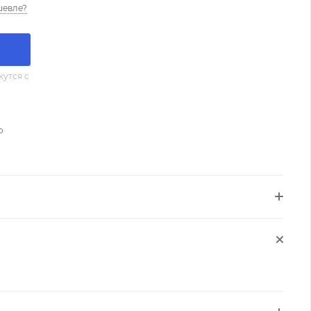
шевле?
утся с
о