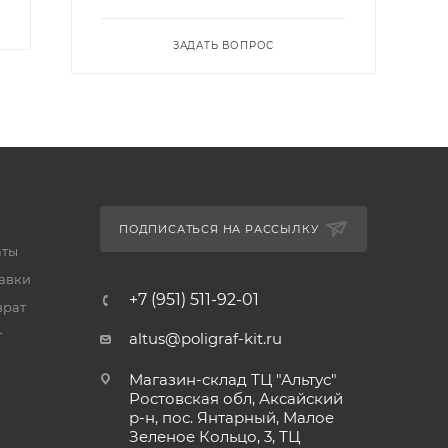
ЗАДАТЬ ВОПРОС
ПОДПИСАТЬСЯ НА РАССЫЛКУ
аты
тавки
+7 (951) 511-92-01
врат
т
altus@poligraf-kit.ru
Магазин-склад ТЦ "Альтус"
Ростовская обл, Аксайский
р-н, пос. Янтарный, Малое
Зеленое Кольцо, 3, ТЦ