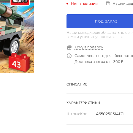
Нашли де
Нет в наличии
ПОД ЗАКАЗ
Наши менеджеры обязательно свяж
вами и уточнят условия заказа
Хочу в подарок
Самовывоз сегодня - бесплатн
Доставка завтра от - 300 ₽
ОПИСАНИЕ
ХАРАКТЕРИСТИКИ
ШтрихКод
—
4650250514121