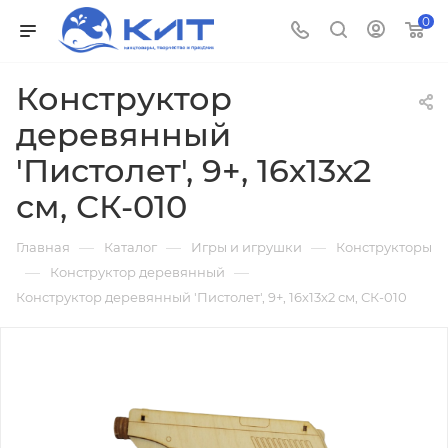
0
Конструктор
деревянный
'Пистолет', 9+, 16х13х2
см, СК-010
—
—
—
Главная
Каталог
Игры и игрушки
Конструкторы
—
—
Конструктор деревянный
Конструктор деревянный 'Пистолет', 9+, 16х13х2 см, СК-010