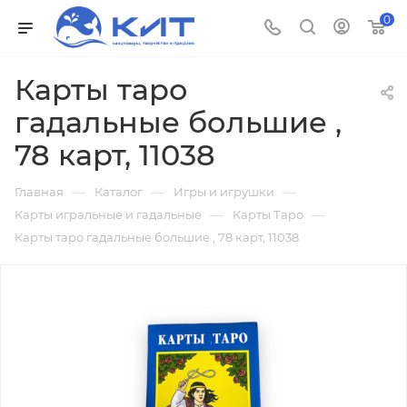
0
Карты таро
гадальные большие ,
78 карт, 11038
—
—
—
Главная
Каталог
Игры и игрушки
—
—
Карты игральные и гадальные
Карты Таро
Карты таро гадальные большие , 78 карт, 11038