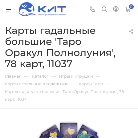
0
Карты гадальные
большие 'Таро
Оракул Полнолуния',
78 карт, 11037
—
—
—
Главная
Каталог
Игры и игрушки
—
—
Карты игральные и гадальные
Карты Таро
Карты гадальные большие 'Таро Оракул Полнолуния', 78
карт, 11037