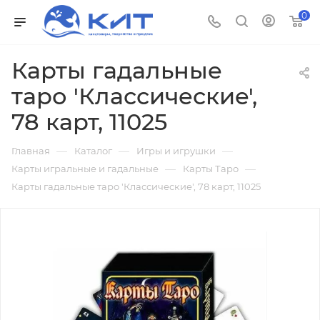
0
Карты гадальные
таро 'Классические',
78 карт, 11025
—
—
—
Главная
Каталог
Игры и игрушки
—
—
Карты игральные и гадальные
Карты Таро
Карты гадальные таро 'Классические', 78 карт, 11025