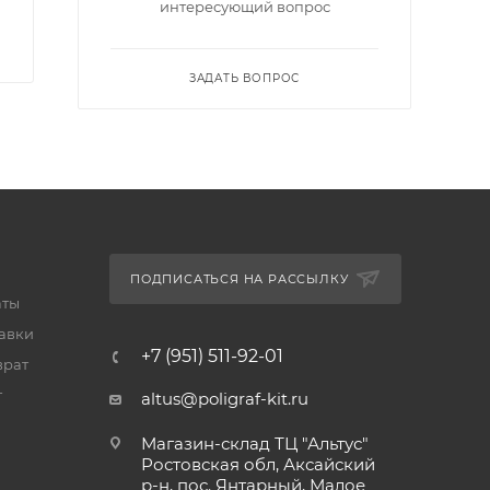
интересующий вопрос
ЗАДАТЬ ВОПРОС
ПОДПИСАТЬСЯ НА РАССЫЛКУ
аты
тавки
+7 (951) 511-92-01
врат
т
altus@poligraf-kit.ru
Магазин-склад ТЦ "Альтус"
Ростовская обл, Аксайский
р-н, пос. Янтарный, Малое