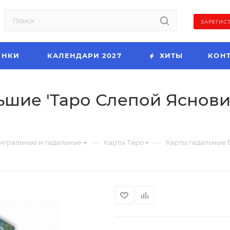
ЗАРЕГИС
ИНКИ
КАЛЕНДАРИ 2027
ХИТЫ
КОН
шие 'Таро Слепой Ясновид
—
—
игральные и гадальные
Карты Таро
Карты гадальные б