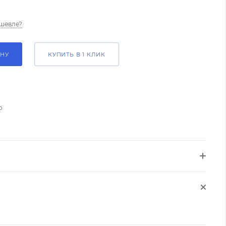
шевле?
ИНУ
КУПИТЬ В 1 КЛИК
о