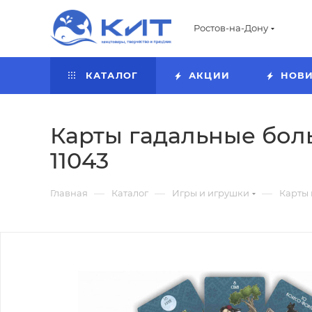
Ростов-на-Дону
КАТАЛОГ
АКЦИИ
НОВ
Карты гадальные боль
11043
—
—
—
Главная
Каталог
Игры и игрушки
Карты 