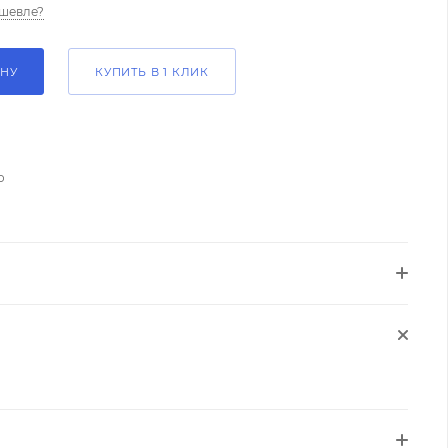
шевле?
ИНУ
КУПИТЬ В 1 КЛИК
о