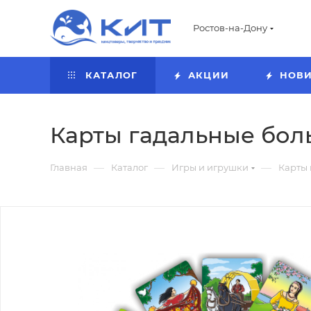
Ростов-на-Дону
КАТАЛОГ
АКЦИИ
НОВ
Карты гадальные больш
—
—
—
Главная
Каталог
Игры и игрушки
Карты 