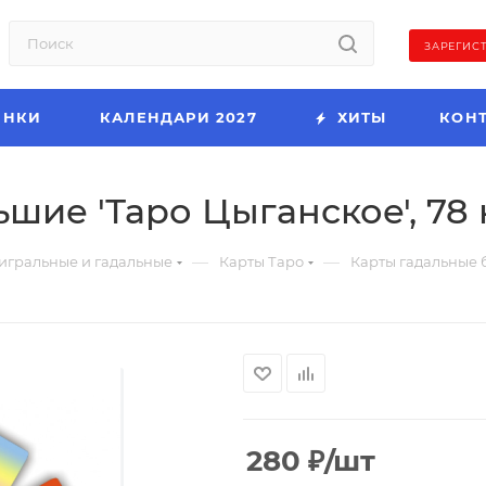
ЗАРЕГИС
ИНКИ
КАЛЕНДАРИ 2027
ХИТЫ
КОН
ие 'Таро Цыганское', 78 к
—
—
игральные и гадальные
Карты Таро
Карты гадальные б
280
₽
/шт