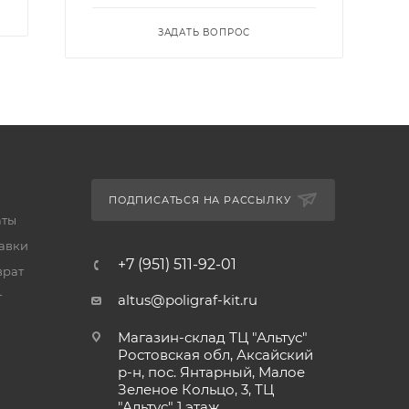
ЗАДАТЬ ВОПРОС
ПОДПИСАТЬСЯ НА РАССЫЛКУ
аты
тавки
+7 (951) 511-92-01
врат
т
altus@poligraf-kit.ru
Магазин-склад ТЦ "Альтус"
Ростовская обл, Аксайский
р-н, пос. Янтарный, Малое
Зеленое Кольцо, 3, ТЦ
"Альтус" 1 этаж