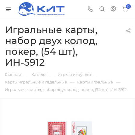
0
Игральные карты,
набор двух колод,
покер, (54 шт),
ИН-5912
—
—
—
Главная
Каталог
Игры и игрушки
—
—
Карты игральные и гадальные
Карты игральные
Игральные карты, набор двух колод, покер, (54 шт), ИН-5912