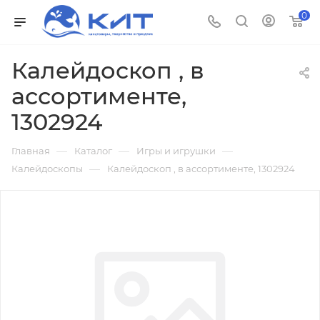
0
Калейдоскоп , в
ассортименте,
1302924
—
—
—
Главная
Каталог
Игры и игрушки
—
Калейдоскопы
Калейдоскоп , в ассортименте, 1302924