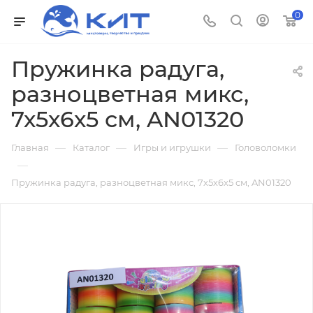
0
Пружинка радуга,
разноцветная микс,
7х5х6х5 см, AN01320
—
—
—
Главная
Каталог
Игры и игрушки
Головоломки
—
Пружинка радуга, разноцветная микс, 7х5х6х5 см, AN01320