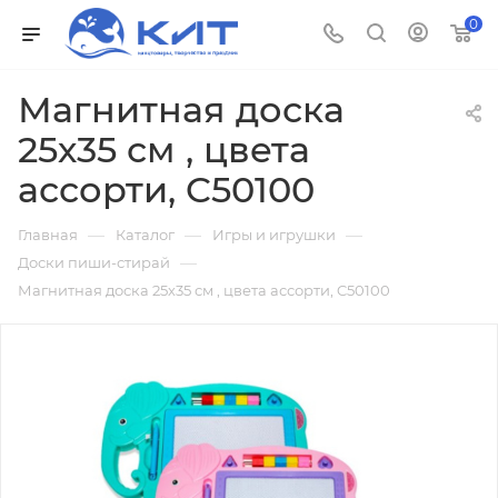
0
Магнитная доска
25х35 см , цвета
ассорти, C50100
—
—
—
Главная
Каталог
Игры и игрушки
—
Доски пиши-стирай
Магнитная доска 25х35 см , цвета ассорти, C50100