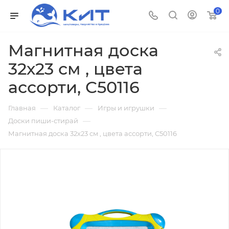
0
Магнитная доска
32х23 см , цвета
ассорти, C50116
—
—
—
Главная
Каталог
Игры и игрушки
—
Доски пиши-стирай
Магнитная доска 32х23 см , цвета ассорти, C50116