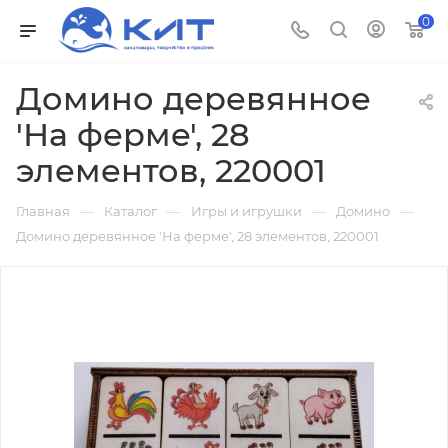
0
Домино деревянное
'На ферме', 28
элементов, 220001
—
—
—
—
Главная
Каталог
Игры и игрушки
Домино
Домино деревянное 'На ферме', 28 элементов, 220001