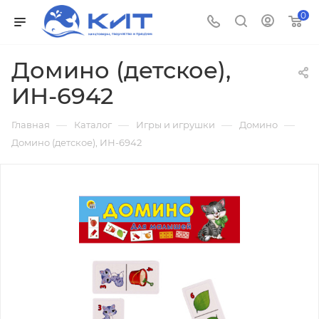
0
Домино (детское),
ИН-6942
—
—
—
—
Главная
Каталог
Игры и игрушки
Домино
Домино (детское), ИН-6942