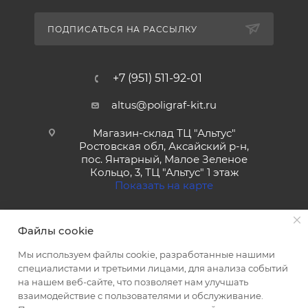
ПОДПИСАТЬСЯ НА РАССЫЛКУ
+7 (951) 511-92-01
altus@poligraf-kit.ru
Магазин-склад ТЦ "Альтус"
Ростовская обл, Аксайский р-н,
пос. Янтарный, Малое Зеленое
Кольцо, 3, ТЦ "Альтус" 1 этаж
Показать на карте
Файлы cookie
Мы используем файлы cookie, разработанные нашими
специалистами и третьими лицами, для анализа событий
на нашем веб-сайте, что позволяет нам улучшать
2026 © Полиграф кит - интернет-магазин
взаимодействие с пользователями и обслуживание.