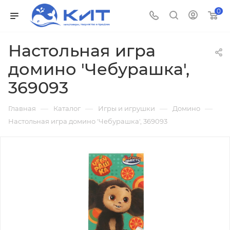
0
Настольная игра
домино 'Чебурашка',
369093
—
—
—
—
Главная
Каталог
Игры и игрушки
Домино
Настольная игра домино 'Чебурашка', 369093