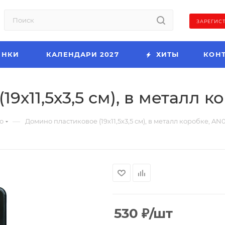
ЗАРЕГИС
ИНКИ
КАЛЕНДАРИ 2027
ХИТЫ
КОН
9х11,5х3,5 см), в металл 
—
о
Домино пластиковое (19х11,5х3,5 см), в металл коробке, AN
530
₽
/шт