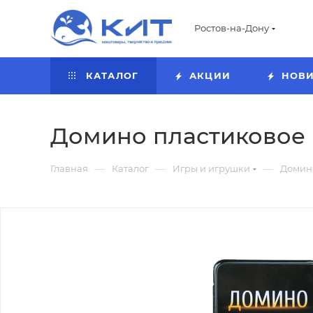
Ростов-на-Дону
КАТАЛОГ
АКЦИИ
НОВ
Домино пластиковое (1
—
—
—
Главная
Каталог
Игры и игрушки
Домин