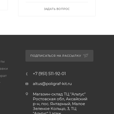
ЗАДАТЬ ВОПРОС
ПОДПИСАТЬСЯ НА РАССЫЛКУ
аты
тавки
+7 (951) 511-92-01
врат
т
altus@poligraf-kit.ru
Магазин-склад ТЦ "Альтус"
Ростовская обл, Аксайский
р-н, пос. Янтарный, Малое
Зеленое Кольцо, 3, ТЦ
"Альтус" 1 этаж