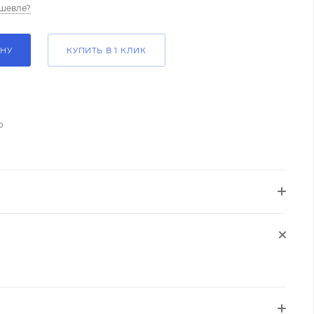
шевле?
ИНУ
КУПИТЬ В 1 КЛИК
о