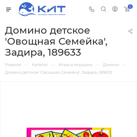
0
Домино детское
'Овощная Семейка',
Задира, 189633
—
—
—
—
Главная
Каталог
Игры и игрушки
Домино
Домино детское 'Овощная Семейка', Задира, 189633