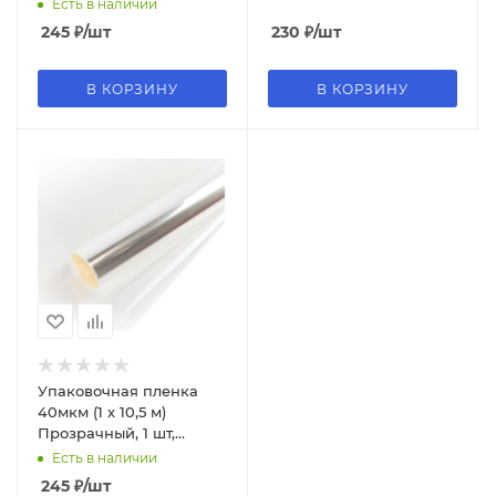
Есть в наличии
245
₽
/шт
230
₽
/шт
В КОРЗИНУ
В КОРЗИНУ
Упаковочная пленка
40мкм (1 х 10,5 м)
Прозрачный, 1 шт,
ПП400-100
Есть в наличии
245
₽
/шт