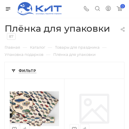
0
Плёнка для упаковки
87
—
—
—
Главная
Каталог
Товары для праздника
—
Упаковка подарков
Плёнка для упаковки
ФИЛЬТР