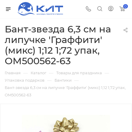
0
Бант-звезда 6,3 см на
липучке 'Граффити'
(микс) 1;12 1;72 упак,
OM500562-63
—
—
—
Главная
Каталог
Товары для праздника
—
—
Упаковка подарков
Бантики
Бант-звезда 6,3 см на липучке 'Граффити' (микс) 1;12 1;72 упак,
OM500562-63