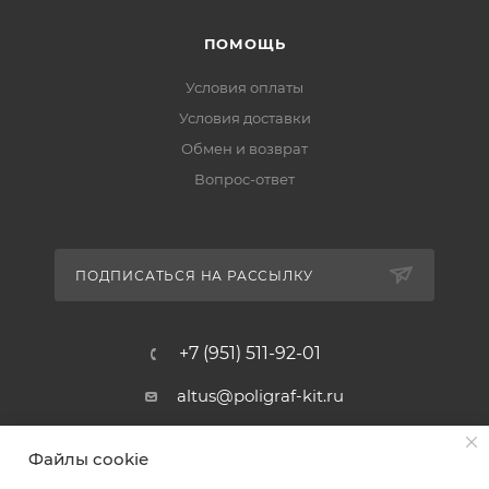
ПОМОЩЬ
Условия оплаты
Условия доставки
Обмен и возврат
Вопрос-ответ
ПОДПИСАТЬСЯ НА РАССЫЛКУ
+7 (951) 511-92-01
altus@poligraf-kit.ru
Магазин-склад ТЦ "Альтус"
Файлы cookie
Ростовская обл, Аксайский р-н,
пос. Янтарный, Малое Зеленое