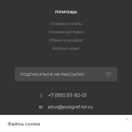
ПОМОЩЬ
Условия оплаты
Условия доставки
Обмен и возврат
Вопрос-ответ
ПОДПИСАТЬСЯ НА РАССЫЛКУ
+7 (951) 511-92-01
altus@poligraf-kit.ru
Магазин-склад ТЦ "Альтус"
Файлы cookie
Ростовская обл, Аксайский р-н,
пос. Янтарный, Малое Зеленое