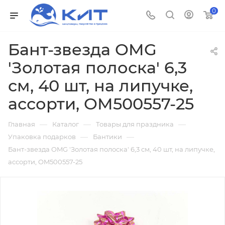
0
Бант-звезда OMG
'Золотая полоска' 6,3
см, 40 шт, на липучке,
ассорти, OM500557-25
—
—
—
Главная
Каталог
Товары для праздника
—
—
Упаковка подарков
Бантики
Бант-звезда OMG 'Золотая полоска' 6,3 см, 40 шт, на липучке,
ассорти, OM500557-25