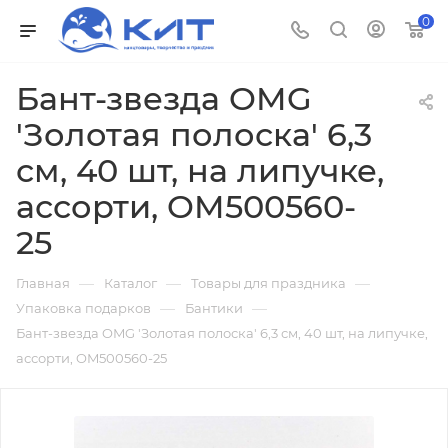
0
Бант-звезда OMG
'Золотая полоска' 6,3
см, 40 шт, на липучке,
ассорти, OM500560-
25
—
—
—
Главная
Каталог
Товары для праздника
—
—
Упаковка подарков
Бантики
Бант-звезда OMG 'Золотая полоска' 6,3 см, 40 шт, на липучке,
ассорти, OM500560-25