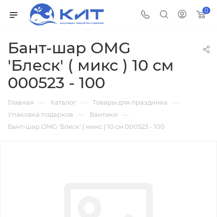
0
Бант-шар OMG
'Блеск' ( микс ) 10 см
000523 - 100
—
—
—
Главная
Каталог
Товары для праздника
—
—
Упаковка подарков
Бантики
Бант-шар OMG 'Блеск' ( микс ) 10 см 000523 - 100