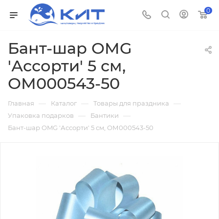
0
Бант-шар OMG
'Ассорти' 5 см,
ОМ000543-50
—
—
—
Главная
Каталог
Товары для праздника
—
—
Упаковка подарков
Бантики
Бант-шар OMG 'Ассорти' 5 см, ОМ000543-50