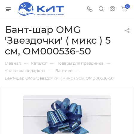
0
Бант-шар OMG
'Звездочки' ( микс ) 5
см, ОМ000536-50
—
—
—
Главная
Каталог
Товары для праздника
—
—
Упаковка подарков
Бантики
Бант-шар OMG 'Звездочки' ( микс ) 5 см, ОМ000536-50