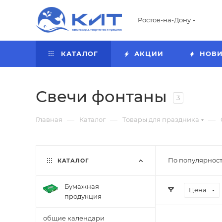
Ростов-на-Дону
КАТАЛОГ
АКЦИИ
НОВ
Свечи фонтаны
3
—
—
—
Главная
Каталог
Товары для праздника
По популярност
КАТАЛОГ
Бумажная
Цена
продукция
общие календари