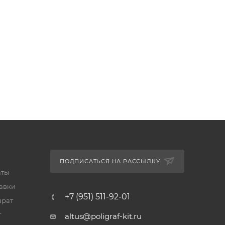
ПОДПИСАТЬСЯ НА РАССЫЛКУ
аты
тавки
+7 (951) 511-92-01
врат
т
altus@poligraf-kit.ru