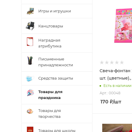
Игры и игрушки
Канцтовары
Наградная
атрибутика
Письменные
принадлежности
Свеча-фонтан 2
шт. (цветные).,
Средства защиты
Есть в наличии
Товары для
Арт.: 00048
праздника
170
₽
/шт
Товары для
творчества
Товары для школы