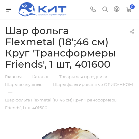
0
Шар фольга
Flexmetal (18';46 см)
Круг 'Трансформеры
Friends', 1 шт, 401600
—
—
—
Главная
Каталог
Товары для праздника
—
Шары воздушные
Шары фольгированные С РИСУНКОМ
—
Шар фольга Flexmetal (18';46 см) Круг 'Трансформеры
Friends', 1 шт, 401600