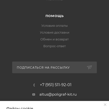
ПОМОЩЬ
Условия оплаты
Условия доставки
Обмен и возврат
Вопрос-ответ
ПОДПИСАТЬСЯ НА РАССЫЛКУ
+7 (951) 511-92-01
altus@poligraf-kit.ru
Магазин-склад ТЦ "Альтус"
Файлы cookie
Ростовская обл, Аксайский р-н,