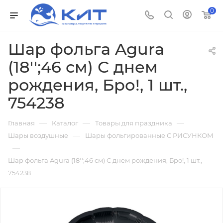
0
Шар фольга Agura
(18'';46 см) С днем
рождения, Бро!, 1 шт.,
754238
—
—
—
Главная
Каталог
Товары для праздника
—
Шары воздушные
Шары фольгированные С РИСУНКОМ
—
Шар фольга Agura (18'';46 см) С днем рождения, Бро!, 1 шт.,
754238