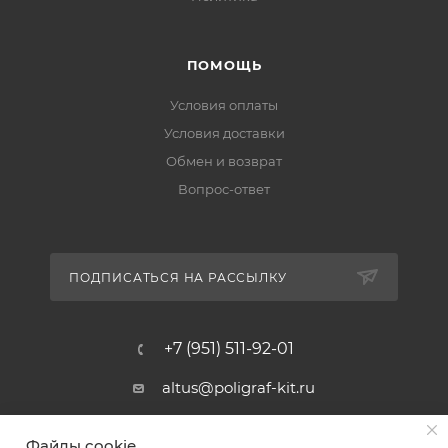
ПОМОЩЬ
Условия оплаты
Условия доставки
Обмен и возврат
Вопрос-ответ
ПОДПИСАТЬСЯ НА РАССЫЛКУ
+7 (951) 511-92-01
altus@poligraf-kit.ru
Магазин-склад ТЦ "Альтус"
Файлы cookie
Ростовская обл, Аксайский р-н,