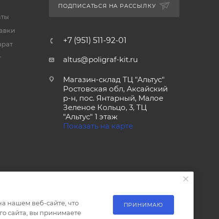
ПОДПИСАТЬСЯ НА РАССЫЛКУ
аты
тавки
+7 (951) 511-92-01
врат
т
altus@poligraf-kit.ru
Магазин-склад ТЦ "Альтус"
Ростовская обл, Аксайский
р-н, пос. Янтарный, Малое
Зеленое Кольцо, 3, ТЦ
"Альтус" 1 этаж
Показать на карте
а нашем веб-сайте, что
ПРИНИМАЮ
о сайта, вы принимаете