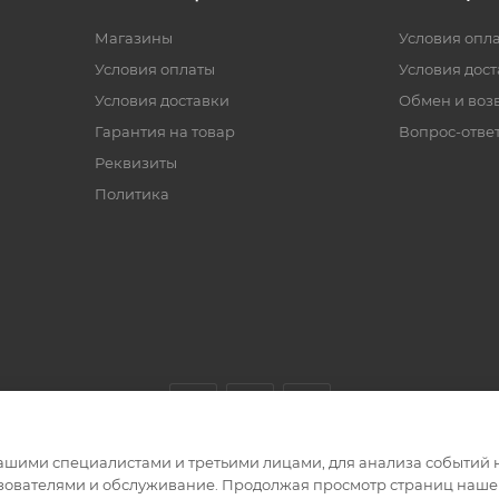
Магазины
Условия опл
Условия оплаты
Условия дос
Условия доставки
Обмен и воз
Гарантия на товар
Вопрос-отве
Реквизиты
Политика
ашими специалистами и третьими лицами, для анализа событий н
ьзователями и обслуживание. Продолжая просмотр страниц нашег