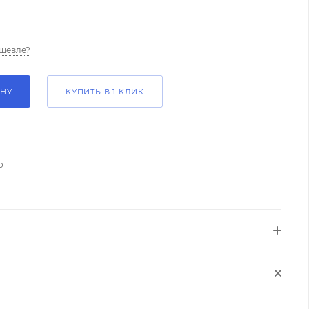
шевле?
ИНУ
КУПИТЬ В 1 КЛИК
о