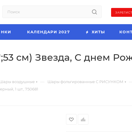
ЗАРЕГИС
ИНКИ
КАЛЕНДАРИ 2027
ХИТЫ
КОН
';53 см) Звезда, С днем Рож
—
Шары воздушные
Шары фольгированные С РИСУНКОМ
ерный, 1 шт., 750681