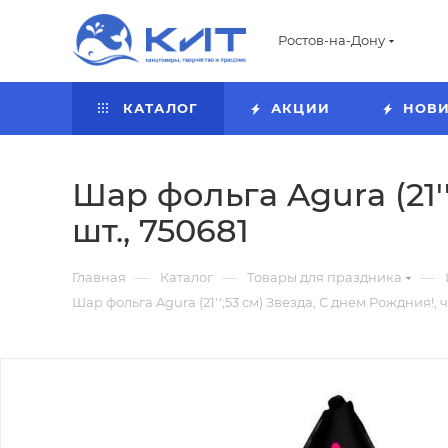
Ростов-на-Дону
КАТАЛОГ
АКЦИИ
НОВ
Шар фольга Agura (21'
шт., 750681
—
—
—
Главная
Каталог
Товары для праздника
Шар фольга Agura (21'';53 см) Звезда, С днем Рождния!, ч