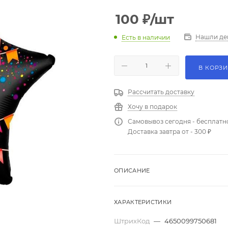
100
₽
/шт
Нашли де
Есть в наличии
В КОРЗ
Рассчитать доставку
Хочу в подарок
Самовывоз сегодня - бесплатн
Доставка завтра от - 300 ₽
ОПИСАНИЕ
ХАРАКТЕРИСТИКИ
ШтрихКод
—
4650099750681