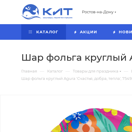
Ростов-на-Дону
КАТАЛОГ
АКЦИИ
НОВ
Шар фольга круглый Ag
—
—
—
Главная
Каталог
Товары для праздника
Шар фольга круглый Agura 'Счастья, добра, тепла', 754