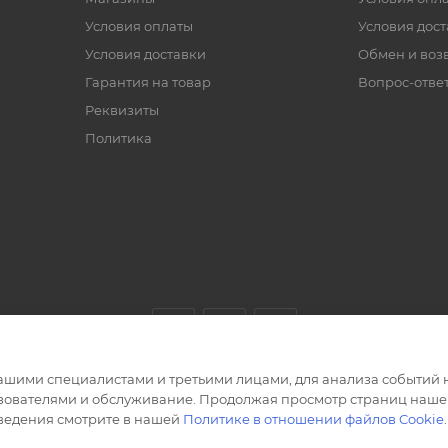
Условия оплаты
Условия дос
Условия доставки
Обмен и воз
Гарантия на товар
Вопрос-отве
Реквизиты
Политика
ашими специалистами и третьими лицами, для анализа событий н
ьзователями и обслуживание. Продолжая просмотр страниц нашег
сведения смотрите в нашей
Политике в отношении файлов Cookie
.