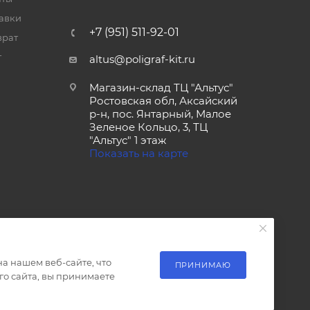
тавки
+7 (951) 511-92-01
врат
т
altus@poligraf-kit.ru
Магазин-склад ТЦ "Альтус"
Ростовская обл, Аксайский
р-н, пос. Янтарный, Малое
Зеленое Кольцо, 3, ТЦ
"Альтус" 1 этаж
Показать на карте
а нашем веб-сайте, что
ПРИНИМАЮ
о сайта, вы принимаете