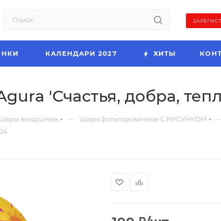
ЗАРЕГИС
ИНКИ
КАЛЕНДАРИ 2027
ХИТЫ
КОН
ura 'Счастья, добра, тепл
—
Шары воздушные
Шары фольгированные С РИСУНКОМ
924