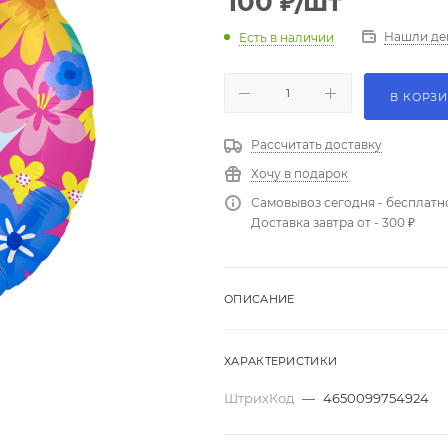
100
₽
/шт
Нашли де
Есть в наличии
В КОРЗ
Рассчитать доставку
Хочу в подарок
Самовывоз сегодня - бесплатн
Доставка завтра от - 300 ₽
ОПИСАНИЕ
ХАРАКТЕРИСТИКИ
ШтрихКод
—
4650099754924