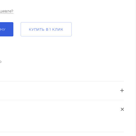
шевле?
ИНУ
КУПИТЬ В 1 КЛИК
о