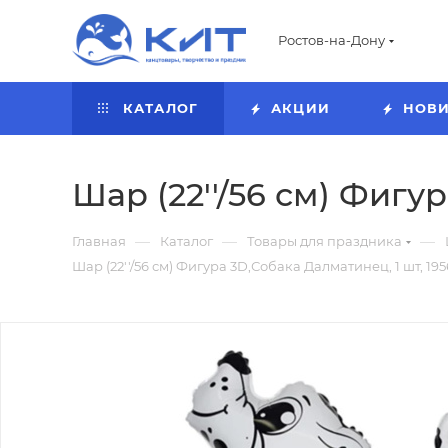
Ростов-на-Дону
КАТАЛОГ
АКЦИИ
НОВ
Шар (22''/56 см) Фигу
—
—
—
Главная
Каталог
Товары для праздника
Шар (22''/56 см) Фигура 3D,Собака Далматинец, 1 шт, 19