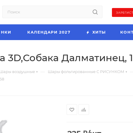
ЗАРЕГИС
ИНКИ
КАЛЕНДАРИ 2027
ХИТЫ
КОН
ра 3D,Собака Далматинец, 1
—
Шары воздушные
Шары фольгированные С РИСУНКОМ
568