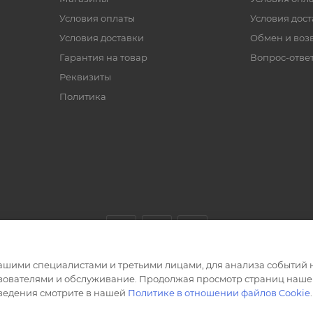
Условия оплаты
Условия дос
Условия доставки
Обмен и воз
Гарантия на товар
Вопрос-отве
Реквизиты
Политика
ашими специалистами и третьими лицами, для анализа событий н
ьзователями и обслуживание. Продолжая просмотр страниц нашег
сведения смотрите в нашей
Политике в отношении файлов Cookie
.