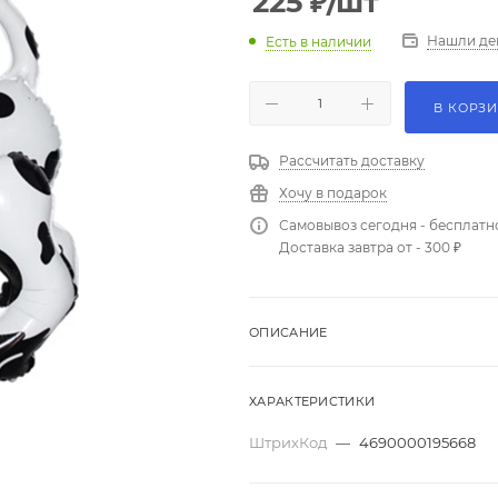
225
₽
/шт
Нашли де
Есть в наличии
В КОРЗ
Рассчитать доставку
Хочу в подарок
Самовывоз сегодня - бесплатн
Доставка завтра от - 300 ₽
ОПИСАНИЕ
ХАРАКТЕРИСТИКИ
ШтрихКод
—
4690000195668