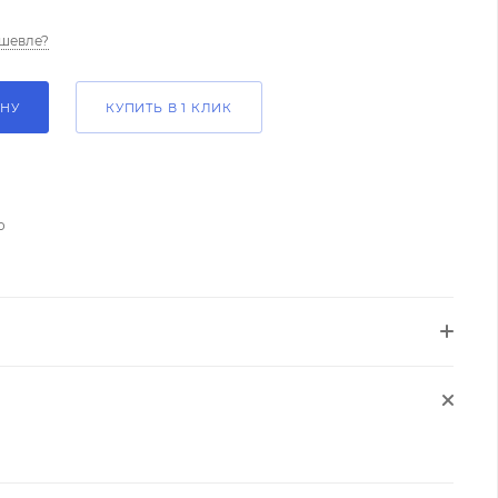
шевле?
ИНУ
КУПИТЬ В 1 КЛИК
о