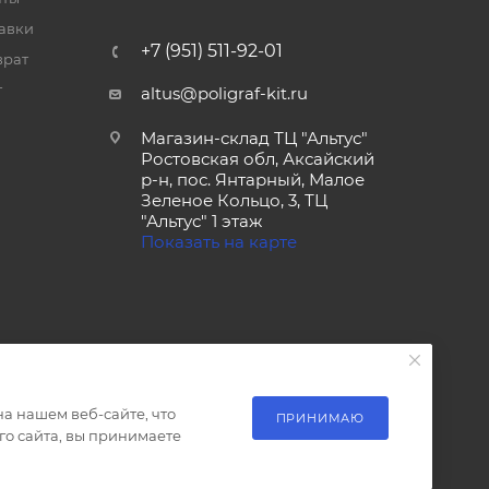
тавки
+7 (951) 511-92-01
врат
т
altus@poligraf-kit.ru
Магазин-склад ТЦ "Альтус"
Ростовская обл, Аксайский
р-н, пос. Янтарный, Малое
Зеленое Кольцо, 3, ТЦ
"Альтус" 1 этаж
Показать на карте
а нашем веб-сайте, что
ПРИНИМАЮ
о сайта, вы принимаете