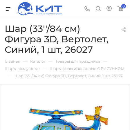
0
Шар (33''/84 см)
Фигура 3D, Вертолет,
Синий, 1 шт, 26027
—
—
—
Главная
Каталог
Товары для праздника
—
Шары воздушные
Шары фольгированные С РИСУНКОМ
—
Шар (33''/84 см) Фигура 3D, Вертолет, Синий, 1 шт, 26027