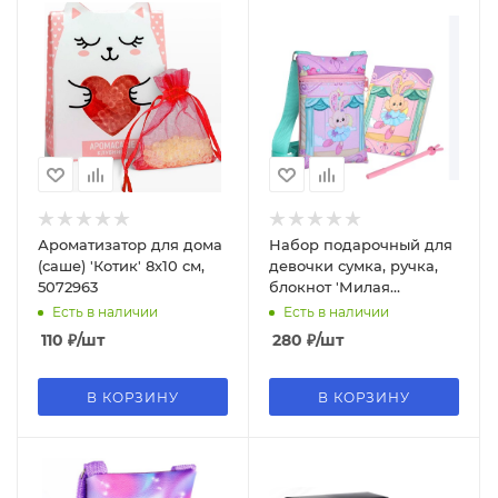
Ароматизатор для дома
Набор подарочный для
(саше) 'Котик' 8х10 см,
девочки сумка, ручка,
5072963
блокнот 'Милая
принцесса', 10103234
Есть в наличии
Есть в наличии
110
₽
/шт
280
₽
/шт
В КОРЗИНУ
В КОРЗИНУ