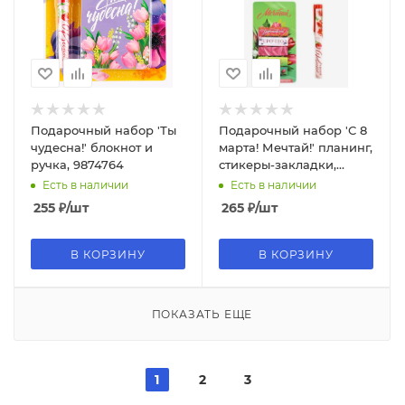
Подарочный набор 'Ты
Подарочный набор 'С 8
чудесна!' блокнот и
марта! Мечтай!' планинг,
ручка, 9874764
стикеры-закладки,
ручка 10701206
Есть в наличии
Есть в наличии
255
₽
/шт
265
₽
/шт
В КОРЗИНУ
В КОРЗИНУ
ПОКАЗАТЬ ЕЩЕ
1
2
3