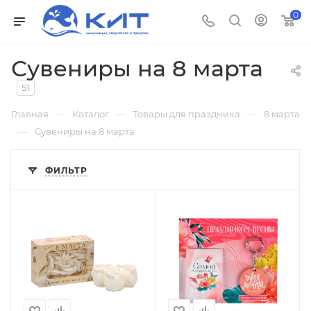
0
Сувениры на 8 марта
51
—
—
—
Главная
Каталог
Товары для праздника
8 марта
—
Сувениры на 8 марта
ФИЛЬТР