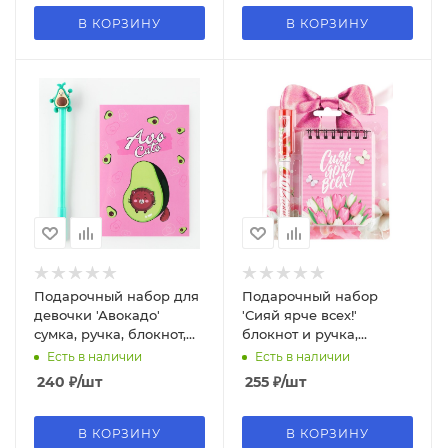
В КОРЗИНУ
В КОРЗИНУ
Подарочный набор для
Подарочный набор
девочки 'Авокадо'
'Сияй ярче всех!'
сумка, ручка, блокнот,
блокнот и ручка,
цвет розовый, 7364935
9874763
Есть в наличии
Есть в наличии
240
₽
/шт
255
₽
/шт
В КОРЗИНУ
В КОРЗИНУ