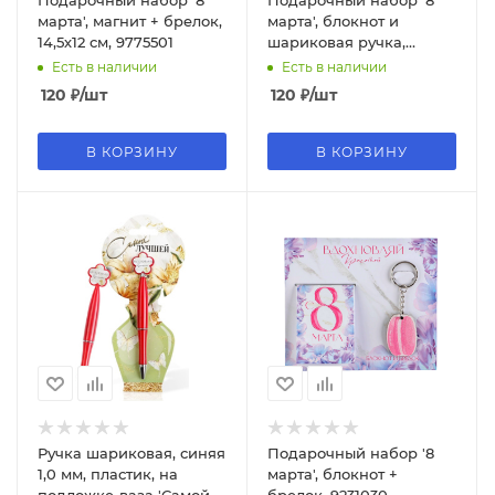
Подарочный набор '8
Подарочный набор '8
марта', магнит + брелок,
марта', блокнот и
14,5х12 см, 9775501
шариковая ручка,
9229695
Есть в наличии
Есть в наличии
120
₽
/шт
120
₽
/шт
В КОРЗИНУ
В КОРЗИНУ
Ручка шариковая, синяя
Подарочный набор '8
1,0 мм, пластик, на
марта', блокнот +