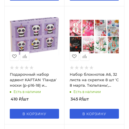
Подарочный набор
Набор блокнотов А6, 32
адвент KAFTAN 'Панда'
листа на скрепке 8 шт 'С
носки (р-р16-18) и
8 марта. Тюльпаны',
аксессуары, 7294537
10047274
Есть в наличии
Есть в наличии
410
₽
/шт
345
₽
/шт
В КОРЗИНУ
В КОРЗИНУ