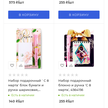
575
₽
/шт
255
₽
/шт
В КОРЗИНУ
В КОРЗИНУ
Набор подарочный ' С 8
Набор подарочный
марта' блок бумаги и
блокно и ручка 'С 8
ручка шариковая,
марта', 4564156
9877844
Есть в наличии
Есть в наличии
140
₽
/шт
255
₽
/шт