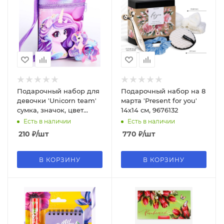
Подарочный набор для
Подарочный набор на 8
девочки 'Unicorn team'
марта 'Present for you'
сумка, значок, цвет
14х14 см, 9676132
сиреневый, 9865790
Есть в наличии
Есть в наличии
210
₽
/шт
770
₽
/шт
В КОРЗИНУ
В КОРЗИНУ