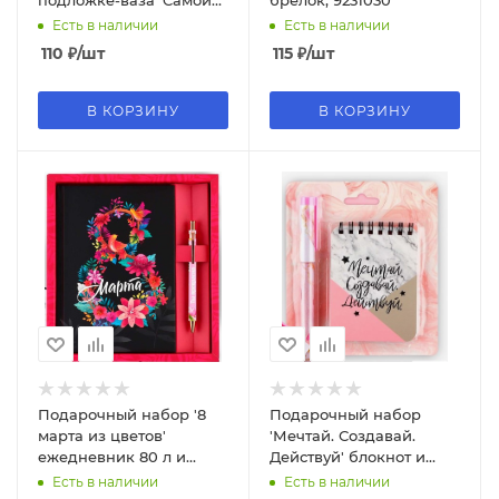
подложке-ваза 'Самой
брелок, 9231030
лучшей', 7070915
Есть в наличии
Есть в наличии
110
₽
/шт
115
₽
/шт
В КОРЗИНУ
В КОРЗИНУ
Подарочный набор '8
Подарочный набор
марта из цветов'
'Мечтай. Создавай.
ежедневник 80 л и
Действуй' блокнот и
ручка, 7370391
ручка, 9874761
Есть в наличии
Есть в наличии