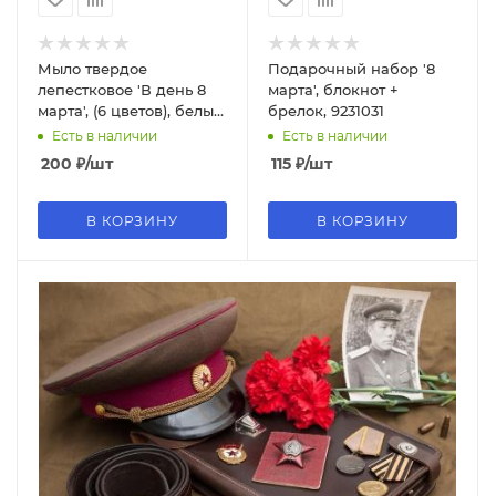
Мыло твердое
Подарочный набор '8
лепестковое 'В день 8
марта', блокнот +
марта', (6 цветов), белый
брелок, 9231031
цвет, 9775464
Есть в наличии
Есть в наличии
200
₽
/шт
115
₽
/шт
В КОРЗИНУ
В КОРЗИНУ