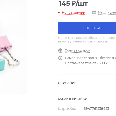
145
₽
/шт
Нашли де
Нет в наличии
ПОД ЗАКАЗ
Наши менеджеры обязательно свяж
вами и уточнят условия заказа
Хочу в подарок
Самовывоз сегодня - бесплатн
Доставка завтра от - 300 ₽
ОПИСАНИЕ
ХАРАКТЕРИСТИКИ
ШтрихКод
—
6947761238423