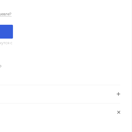
шевле?
утся с
о