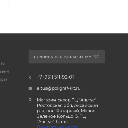
ПОДПИСАТЬСЯ НА РАССЫЛКУ
аты
тавки
+7 (951) 511-92-01
врат
т
altus@poligraf-kit.ru
Магазин-склад ТЦ "Альтус"
Ростовская обл, Аксайский
р-н, пос. Янтарный, Малое
Зеленое Кольцо, 3, ТЦ
"Альтус" 1 этаж
Показать на карте