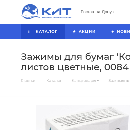
Ростов-на-Дону
КАТАЛОГ
АКЦИИ
НОВ
Зажимы для бумаг 'Кон
листов цветные, 0084
—
—
—
Главная
Каталог
Канцтовары
Зажимы дл