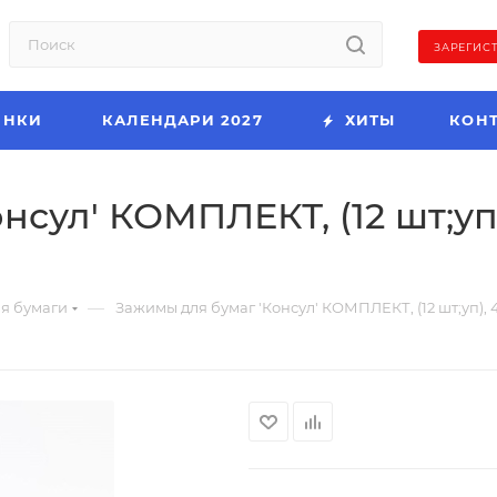
ЗАРЕГИС
ИНКИ
КАЛЕНДАРИ 2027
ХИТЫ
КОН
сул' КОМПЛЕКТ, (12 шт;уп)
—
я бумаги
Зажимы для бумаг 'Консул' КОМПЛЕКТ, (12 шт;уп), 