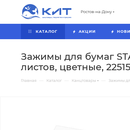
Ростов-на-Дону
КАТАЛОГ
АКЦИИ
НОВ
Зажимы для бумаг STAF
листов, цветные, 2251
—
—
—
Главная
Каталог
Канцтовары
Зажимы дл