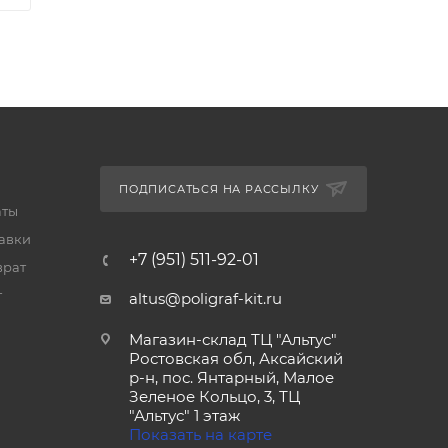
ПОДПИСАТЬСЯ НА РАССЫЛКУ
аты
тавки
+7 (951) 511-92-01
врат
т
altus@poligraf-kit.ru
Магазин-склад ТЦ "Альтус"
Ростовская обл, Аксайский
р-н, пос. Янтарный, Малое
Зеленое Кольцо, 3, ТЦ
"Альтус" 1 этаж
Показать на карте