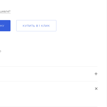
шевле?
ИНУ
КУПИТЬ В 1 КЛИК
о