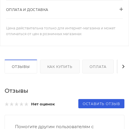
ОПЛАТА И ДОСТАВКА
Цена действительна только для интернет-магазина и может
отличаться от цен в розничных магазинах
ОТЗЫВЫ
КАК КУПИТЬ
ОПЛАТА
Д
Отзывы
ОСТАВИТЬ ОТЗЫВ
Нет оценок
Помогите другим пользователям с