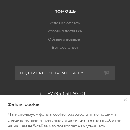
ПОМОЩЬ
Условия оплаты
Условия доставки
Обмен и возврат
Вопрос-ответ
ПОДПИСАТЬСЯ НА РАССЫЛКУ
+7 (951) 511-92-01
Файлы cookie
altus@poligraf-kit.ru
Мы используем файлы cookie, разработанные нашими
Магазин-склад ТЦ "Альтус"
специалистами и третьими лицами, для анализа событий
Ростовская обл, Аксайский р-н,
на нашем веб-сайте, что позволяет нам улучшать
пос. Янтарный, Малое Зеленое