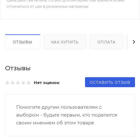
Цена действительна только для интернет-магазина и может
отличаться от цен в розничных магазинах
ОТЗЫВЫ
КАК КУПИТЬ
ОПЛАТА
Д
Отзывы
ОСТАВИТЬ ОТЗЫВ
Нет оценок
Помогите другим пользователям с
выбором - будьте первым, кто поделится
своим мнением об этом товаре