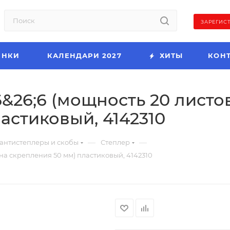
ЗАРЕГИС
ИНКИ
КАЛЕНДАРИ 2027
ХИТЫ
КОН
6&26;6 (мощность 20 листо
астиковый, 4142310
—
—
 антистеплеры и скобы
Степлер
ина скрепления 50 мм) пластиковый, 4142310