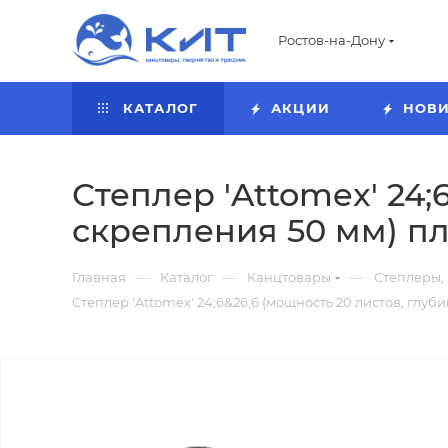
Ростов-на-Дону
КАТАЛОГ
АКЦИИ
НОВ
Степлер 'Attomex' 24;
скрепления 50 мм) пл
—
—
—
Главная
Каталог
Канцтовары
Степлеры,
Степлер 'Attomex' 24;6&26;6 (мощность 20 листов, глуб