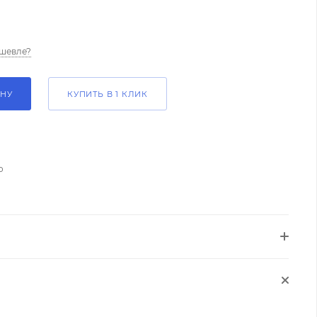
шевле?
ИНУ
КУПИТЬ В 1 КЛИК
о