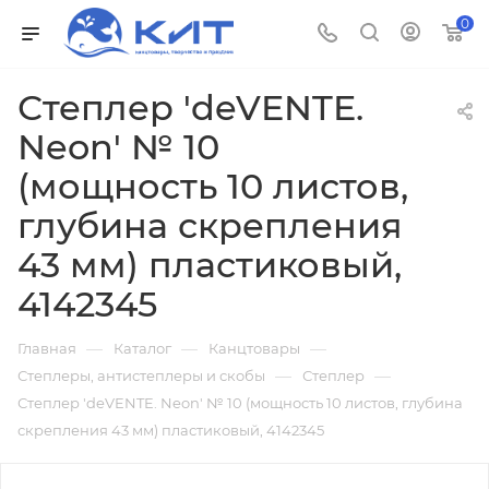
0
Степлер 'deVENTE.
Neon' № 10
(мощность 10 листов,
глубина скрепления
43 мм) пластиковый,
4142345
—
—
—
Главная
Каталог
Канцтовары
—
—
Степлеры, антистеплеры и скобы
Степлер
Степлер 'deVENTE. Neon' № 10 (мощность 10 листов, глубина
скрепления 43 мм) пластиковый, 4142345