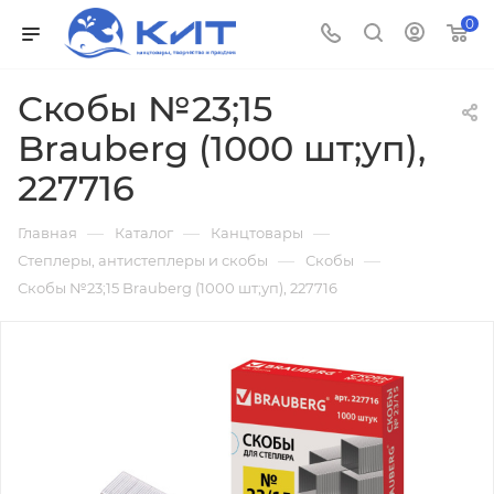
0
Скобы №23;15
Brauberg (1000 шт;уп),
227716
—
—
—
Главная
Каталог
Канцтовары
—
—
Степлеры, антистеплеры и скобы
Скобы
Скобы №23;15 Brauberg (1000 шт;уп), 227716