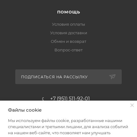
ПОМОЩЬ
Условия оплаты
Условия доставки
Обмен и возврат
Вопрос-ответ
ПОДПИСАТЬСЯ НА РАССЫЛКУ
+7 (951) 511-92-01
Файлы cookie
altus@poligraf-kit.ru
Мы используем файлы cookie, разработанные нашими
Магазин-склад ТЦ "Альтус"
специалистами и третьими лицами, для анализа событий
Ростовская обл, Аксайский р-н,
на нашем веб-сайте, что позволяет нам улучшать
пос. Янтарный, Малое Зеленое