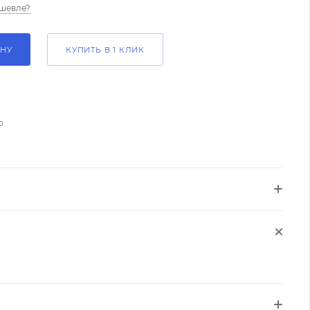
шевле?
ИНУ
КУПИТЬ В 1 КЛИК
о