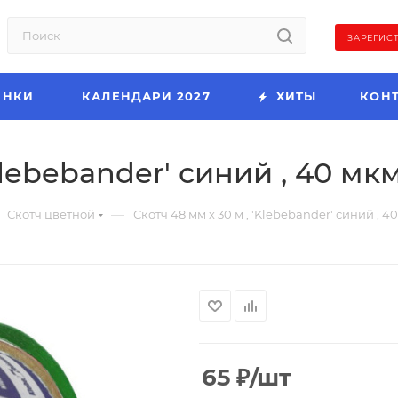
ЗАРЕГИС
ИНКИ
КАЛЕНДАРИ 2027
ХИТЫ
КОН
Klebebander' синий , 40 мкм,
—
Скотч цветной
Скотч 48 мм х 30 м , 'Klebebander' синий , 40 
65
₽
/шт