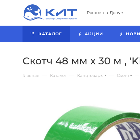
Ростов-на-Дону
КАТАЛОГ
АКЦИИ
НОВ
Скотч 48 мм х 30 м , '
—
—
—
—
Главная
Каталог
Канцтовары
Скотч