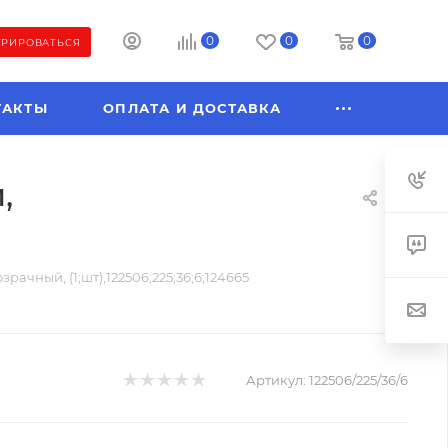
0
0
0
ТРИРОВАТЬСЯ
ТАКТЫ
ОПЛАТА И ДОСТАВКА
,
зрачный, (1;шт),122506;225;36;6;124665
Артикул:
122506/225/36/6