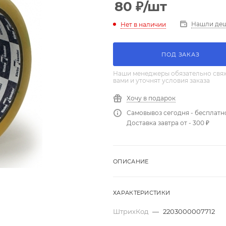
80
₽
/шт
Нашли де
Нет в наличии
ПОД ЗАКАЗ
Наши менеджеры обязательно свяж
вами и уточнят условия заказа
Хочу в подарок
Самовывоз сегодня - бесплатн
Доставка завтра от - 300 ₽
ОПИСАНИЕ
ХАРАКТЕРИСТИКИ
ШтрихКод
—
2203000007712