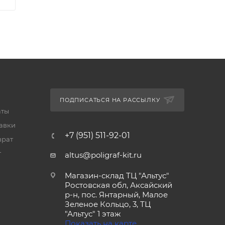
ПОДПИСАТЬСЯ НА РАССЫЛКУ
аты
тавки
+7 (951) 511-92-01
врат
т
altus@poligraf-kit.ru
Магазин-склад ТЦ "Альтус"
Ростовская обл, Аксайский
р-н, пос. Янтарный, Малое
Зеленое Кольцо, 3, ТЦ
"Альтус" 1 этаж
Показать на карте