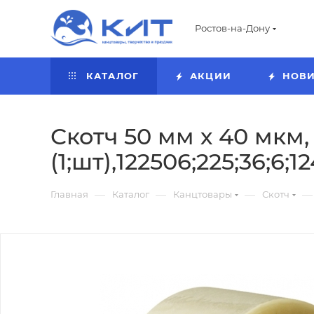
Ростов-на-Дону
КАТАЛОГ
АКЦИИ
НОВ
Скотч 50 мм х 40 мкм,
(1;шт),122506;225;36;6;1
—
—
—
—
Главная
Каталог
Канцтовары
Скотч