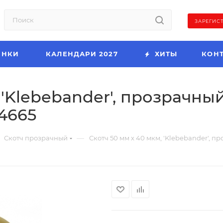
ЗАРЕГИС
ИНКИ
КАЛЕНДАРИ 2027
ХИТЫ
КОН
 'Klebebander', прозрачный
24665
—
Скотч прозрачный
Скотч 50 мм х 40 мкм, 'Klebebander', про