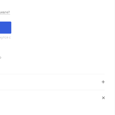
шевле?
утся с
о