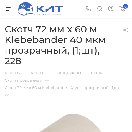
0
Скотч 72 мм х 60 м
Klebebander 40 мкм
прозрачный, (1;шт),
228
—
—
—
—
Главная
Каталог
Канцтовары
Скотч
—
Скотч прозрачный
Скотч 72 мм х 60 м Klebebander 40 мкм прозрачный, (1;шт),
228