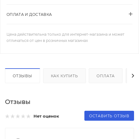
ОПЛАТА И ДОСТАВКА
Цена действительна только для интернет-магазина и может
отличаться от цен в розничных магазинах
ОТЗЫВЫ
КАК КУПИТЬ
ОПЛАТА
Д
Отзывы
ОСТАВИТЬ ОТЗЫВ
Нет оценок