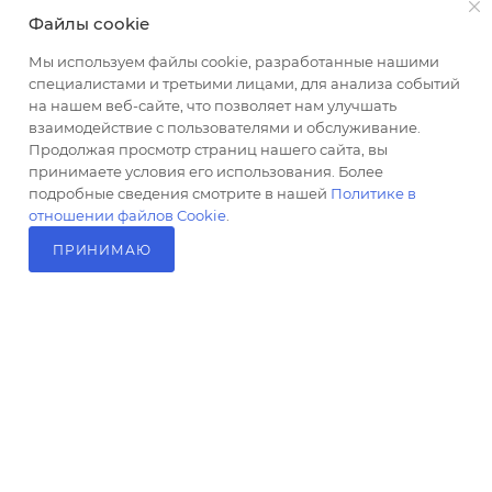
Файлы cookie
altus@poligraf-kit.ru
Мы используем файлы cookie, разработанные нашими
Магазин-склад ТЦ "Альтус"
специалистами и третьими лицами, для анализа событий
Ростовская обл, Аксайский р-н,
на нашем веб-сайте, что позволяет нам улучшать
пос. Янтарный, Малое Зеленое
взаимодействие с пользователями и обслуживание.
Кольцо, 3, ТЦ "Альтус" 1 этаж
Продолжая просмотр страниц нашего сайта, вы
Показать на карте
принимаете условия его использования. Более
подробные сведения смотрите в нашей
Политике в
отношении файлов Cookie
.
ПРИНИМАЮ
ПОД ЗАКАЗ
2026 © Полиграф кит - интернет-магазин