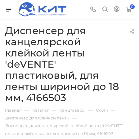
0
Диспенсер для
канцелярской
клейкой ленты
'deVENTE'
пластиковый, для
ленты шириной до 18
мм, 4166503
—
—
—
—
Главная
Каталог
Канцтовары
Скотч
—
Диспенсер для клейкой ленты
Диспенсер для канцелярской клейкой ленты 'deVENTE'
пластиковый, для ленты шириной до 18 мм, 4166503