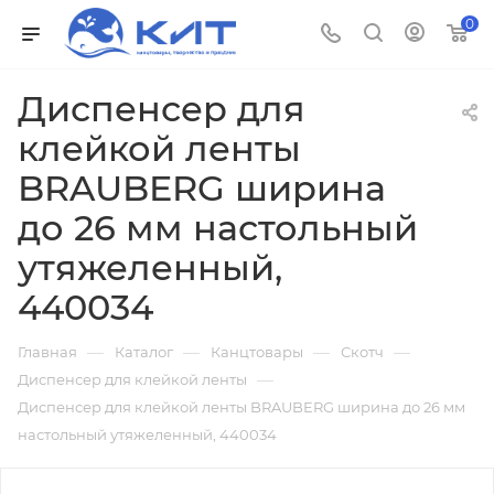
0
Диспенсер для
клейкой ленты
BRAUBERG ширина
до 26 мм настольный
утяжеленный,
440034
—
—
—
—
Главная
Каталог
Канцтовары
Скотч
—
Диспенсер для клейкой ленты
Диспенсер для клейкой ленты BRAUBERG ширина до 26 мм
настольный утяжеленный, 440034