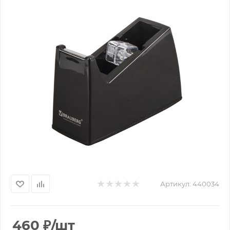
Артикул:
440034
460
₽
/шт