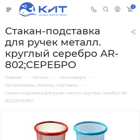
0
Стакан-подставка
для ручек металл.
круглый серебро AR-
802;СЕРЕБРО
—
—
—
Главная
Каталог
Канцтовары
—
Органайзеры, стаканы, подставки
Стакан-подставка для ручек металл. круглый серебро AR-
802;СЕРЕБРО