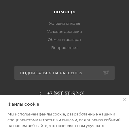
ПОМОЩЬ
Условия оплаты
Условия доставки
Обмен и возврат
Вопрос-ответ
ПОДПИСАТЬСЯ НА РАССЫЛКУ
+7 (951) 511-92-01
Файлы cookie
altus@poligraf-kit.ru
Мы используем файлы cookie, разработанные нашими
Магазин-склад ТЦ "Альтус"
специалистами и третьими лицами, для анализа событий
Ростовская обл, Аксайский р-н,
на нашем веб-сайте, что позволяет нам улучшать
пос. Янтарный, Малое Зеленое