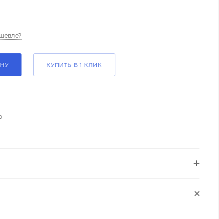
шевле?
ИНУ
КУПИТЬ В 1 КЛИК
о